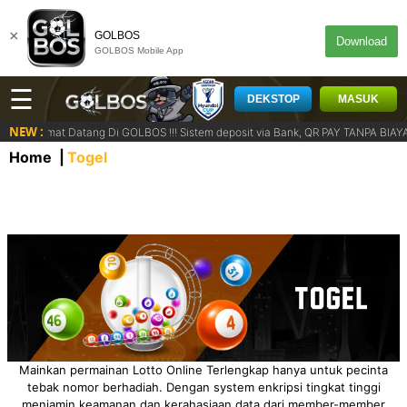
×
GOLBOS
Download
GOLBOS Mobile App
☰
DEKSTOP
MASUK
NEW :
Selamat Datang Di GOLBOS !!! Sistem deposit via Bank, QR PAY TANPA BIA
Home
Togel
Mainkan permainan Lotto Online Terlengkap hanya untuk pecinta
tebak nomor berhadiah. Dengan system enkripsi tingkat tinggi
menjamin keamanan dan kerahasiaan data dari member-member