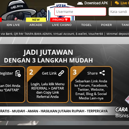
|
Download APK
Live 
NEW
PROMO
IDN LIVE
ARCADE
LIVE CASINO
TOGEL
POKER
TAN
a Bank, QR PAY TANPA BIAYA ADMIN, Virtual Account, E-wallet, Voucher88 | Minimal dep