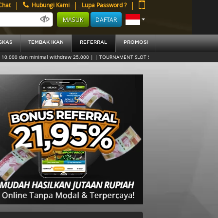
|
|
|
Chat
Hubungi Kami
Lupa Password ?
DAFTAR
GKAS
TEMBAK IKAN
REFERRAL
PROMOSI
osit 10.000 dan minimal withdraw 25.000 | | TOURNAMENT SLOT SPECIAL KEMERDEKAAN HUT K