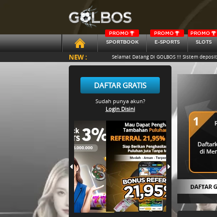
PROMO
PROMO
PROMO
SPORTBOOK
E-SPORTS
SLOTS
NEW :
Selamat Datang Di GOLBOS !!! Sistem deposit vi
DAFTAR GRATIS
Sudah punya akun?
Login Disini